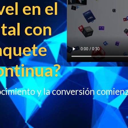
vel en el
tal con
aquete
ontinua?
nocimiento y la conversión comien