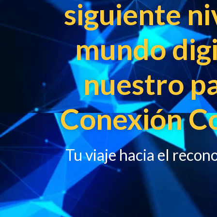
siguiente ni
mundo digi
nuestro p
Conexión C
Tu viaje hacia el reco