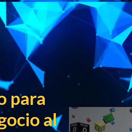
to para
gocio al