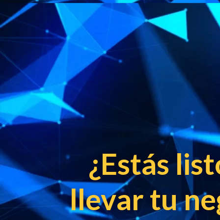
¿Estás lis
llevar tu ne