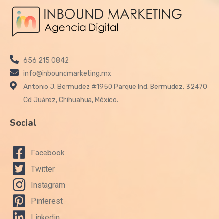
656 215 0842
info@inboundmarketing.mx
Antonio J. Bermudez #1950 Parque Ind. Bermudez, 32470
Cd Juárez, Chihuahua, México.
Social
Facebook
Twitter
Instagram
Pinterest
Linkedin