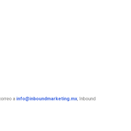
correo a
info@inboundmarketing.mx
, Inbound