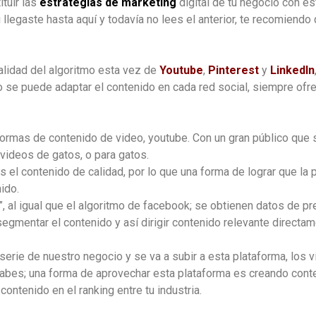
tuir las
estrategias de marketing
digital de tu negocio con es
 llegaste hasta aquí y todavía no lees el anterior, te recomiendo
alidad del algoritmo esta vez de
Youtube
,
Pinterest
y
LinkedIn
o se puede adaptar el contenido en cada red social, siempre ofr
formas de contenido de video, youtube. Con un gran público qu
videos de gatos, o para gatos.
s el contenido de calidad, por lo que una forma de lograr que la
ido.
”, al igual que el algoritmo de facebook; se obtienen datos de pr
segmentar el contenido y así dirigir contenido relevante directa
serie de nuestro negocio y se va a subir a esta plataforma, los
 sabes; una forma de aprovechar esta plataforma es creando conte
ontenido en el ranking entre tu industria.