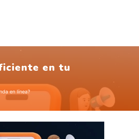
iciente en tu
nda en línea?