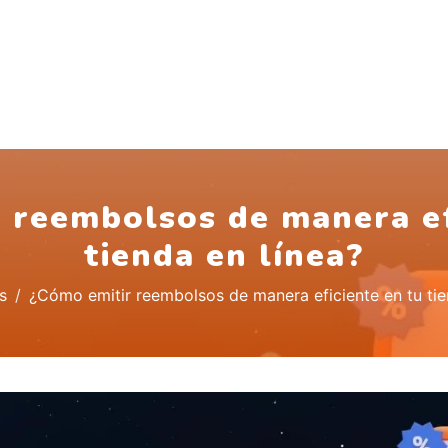
 reembolsos de manera ef
tienda en línea?
s
¿Cómo emitir reembolsos de manera eficiente en tu tie