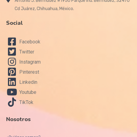
Antonio J. Bermudez #1950 Parque Ind. Bermudez, 32470
Cd Juárez, Chihuahua, México.
Social
Facebook
Twitter
Instagram
Pinterest
Linkedin
Youtube
TikTok
Nosotros