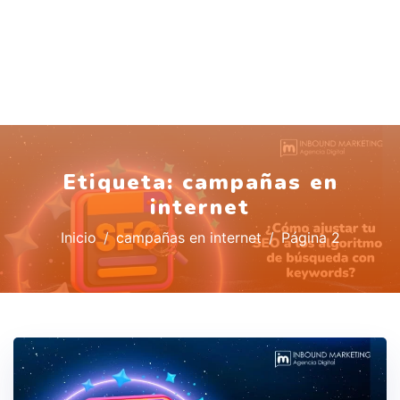
Etiqueta:
campañas en
internet
Inicio
campañas en internet
Página 2