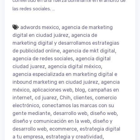
convertido en una fuerza dominante en el ámbito de
las redes sociales. …
,
adwords mexico
agencia de marketing
,
digital en ciudad juárez
agencia de
marketing digital y desarrollamos estrategias
,
,
de publicidad online
agencia de mkt digital
,
agencia de redes sociales
agencia digital
,
,
ciudad juarez
agencia digital méxico
agencia especializada en marketing digital e
,
inbound marketing en ciudad juárez
agencia
,
,
,
méxico
aplicaciones web
blog
campañas en
,
,
,
,
internet
cd juarez
Chih
clientes
comercio
,
electrónico
conectamos las marcas con su
,
,
,
gente mediante
desarrollo web
diseño web
,
diseño y comunicación en la web
diseño y
,
,
desarrollo web
ecommerce
estrategia digital
,
,
a tu empresa
estrategia y creatividad