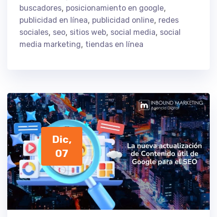
,
,
buscadores
posicionamiento en google
,
,
publicidad en línea
publicidad online
redes
,
,
,
,
sociales
seo
sitios web
social media
social
,
media marketing
tiendas en línea
Dic,
07