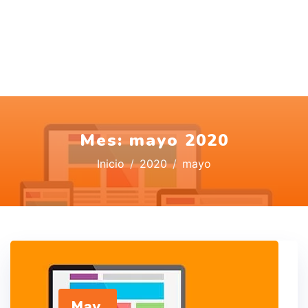
Mes:
mayo 2020
Inicio
2020
mayo
May,