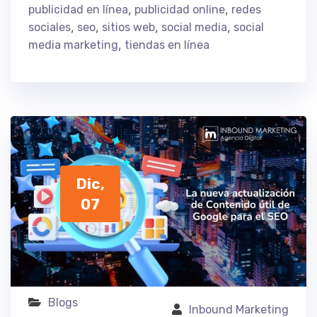
,
,
publicidad en línea
publicidad online
redes
,
,
,
,
sociales
seo
sitios web
social media
social
,
media marketing
tiendas en línea
Dic,
07
Blogs
Inbound Marketing