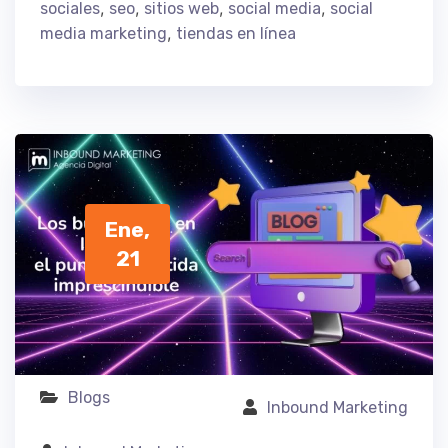
,
,
,
,
sociales
seo
sitios web
social media
social
,
media marketing
tiendas en línea
Ene,
21
Blogs
Inbound Marketing